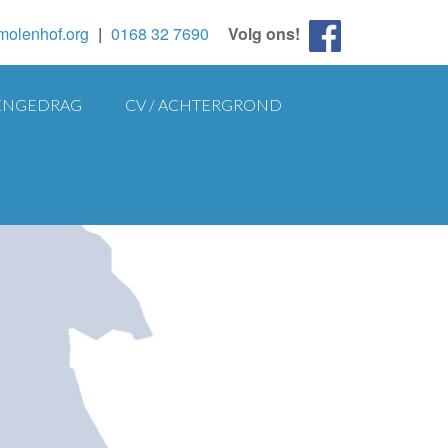
molenhof.org
|
0168 32 7690
Volg ons!
NGEDRAG
CV / ACHTERGROND