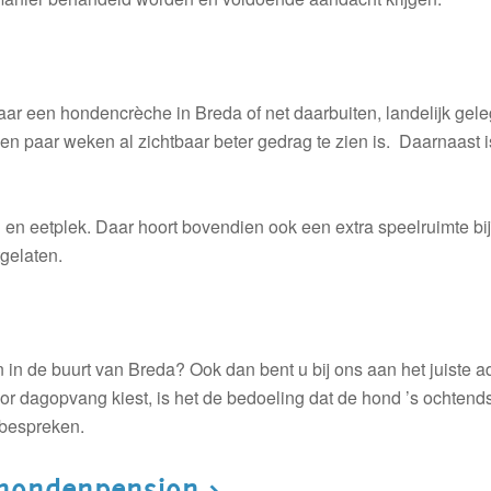
ar een hondencrèche in Breda of net daarbuiten, landelijk gel
 paar weken al zichtbaar beter gedrag te zien is. Daarnaast is
l en eetplek. Daar hoort bovendien ook een extra speelruimte b
gelaten.
in de buurt van Breda? Ook dan bent u bij ons aan het juiste 
voor dagopvang kiest, is het de bedoeling dat de hond ’s ochte
bespreken.
 hondenpension >