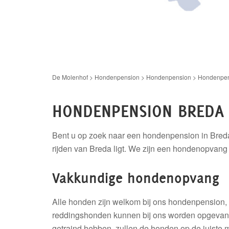
De Molenhof
>
Hondenpension
>
Hondenpension
>
Hondenpen
HONDENPENSION BREDA
Bent u op zoek naar een hondenpension in Breda 
rijden van Breda ligt. We zijn een hondenopvang
Vakkundige hondenopvang
Alle honden zijn welkom bij ons hondenpension, 
reddingshonden kunnen bij ons worden opgevan
getraind hebben, zullen de honden op de juiste