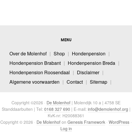
MENU
Over de Molenhof
Shop
Hondenpension
Hondenpension Brabant
Hondenpension Breda
Hondenpension Roosendaal
Disclaimer
Algemene voorwaarden
Contact
Sitemap
Copyright ©2026 ·
De Molenhof
| Molendijk 10 a | 4758 SE
Standdaarbuiten | Tel:
0168 327 690
| E-mail:
info@demolenhof.org
|
KvK-nr: H20088361
Copyright © 2026 ·
De Molenhof
on
Genesis Framework
·
WordPress
·
Log in