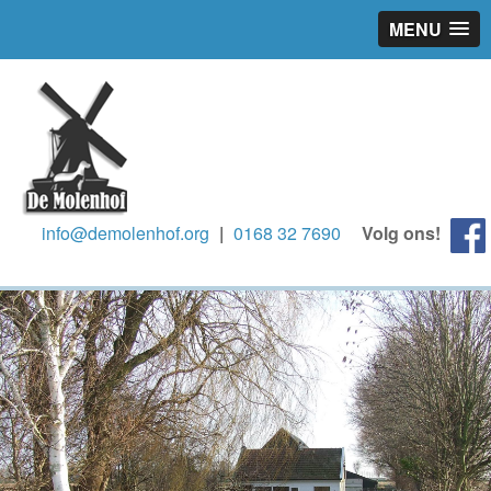
MENU
info@demolenhof.org
|
0168 32 7690
Volg ons!