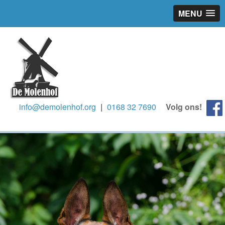
MENU
info@demolenhof.org
|
0168 32 7690
Volg ons!