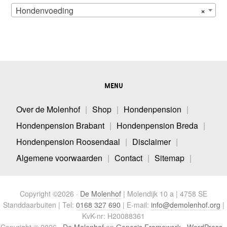
Hondenvoeding
×
MENU
Over de Molenhof
Shop
Hondenpension
Hondenpension Brabant
Hondenpension Breda
Hondenpension Roosendaal
Disclaimer
Algemene voorwaarden
Contact
Sitemap
Copyright ©2026 ·
De Molenhof
| Molendijk 10 a | 4758 SE
Standdaarbuiten | Tel:
0168 327 690
| E-mail:
info@demolenhof.org
|
KvK-nr: H20088361