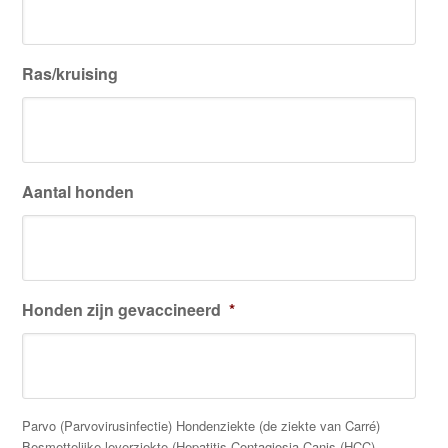
Ras/kruising
Aantal honden
Honden zijn gevaccineerd
*
Parvo (Parvovirusinfectie) Hondenziekte (de ziekte van Carré)
Besmettelijke leverziekte (Hepatitis Contagiosia Canis (HCC)