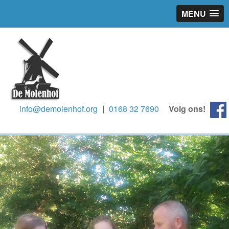
MENU
info@demolenhof.org
|
0168 32 7690
Volg ons!