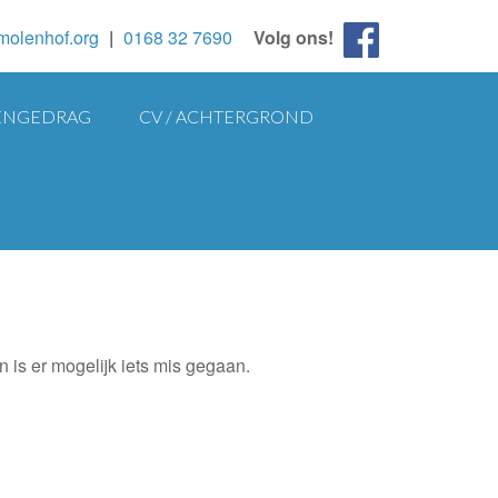
molenhof.org
|
0168 32 7690
Volg ons!
NGEDRAG
CV / ACHTERGROND
 is er mogelijk iets mis gegaan.