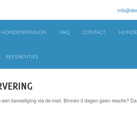
info@de
HONDENPENSION
FAQ
CONTACT
HONDE
REFERENTIES
een plek
>
Bedankt voor de reservering
RVERING
 een bevestiging via de mail. Binnen 3 dagen geen reactie? Dan