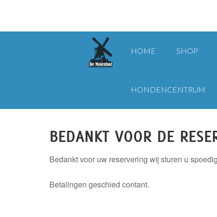
HOME
SHOP
HONDENCENTRUM
De Molenhof
>
Hondenpension
>
Hondenpension
>
Reserveer 
BEDANKT VOOR DE RESE
Bedankt voor uw reservering wij sturen u spoedig
Betalingen geschied contant.