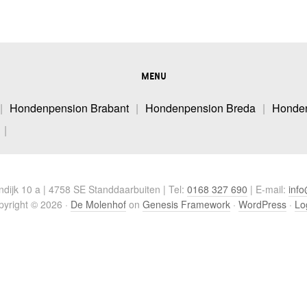
MENU
Hondenpension Brabant
Hondenpension Breda
Honde
dijk 10 a | 4758 SE Standdaarbuiten | Tel:
0168 327 690
| E-mail:
inf
yright © 2026 ·
De Molenhof
on
Genesis Framework
·
WordPress
·
Lo