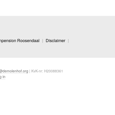
npension Roosendaal
Disclaimer
o@demolenhof.org
| KvK-nr: H20088361
g in