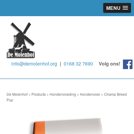
MENU
info@demolenhof.org
|
0168 32 7690
Volg ons!
De Molenhof
>
Products
>
Hondenvoeding
>
Hondenvoer
>
Champ Breed
Pup