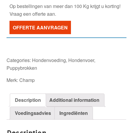
Op bestellingen van meer dan 100 Kg krijgt u korting!
Pup
Vraag een offerte aan.
quantity
OFFERTE AANVRAGEN
Categories:
Hondenvoeding
,
Hondenvoer
,
Puppybrokken
Merk:
Champ
Description
Additional information
Voedingsadvies
Ingrediënten
Description