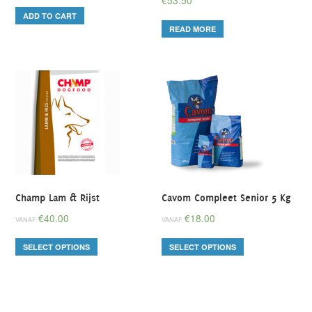
€
53.50
ADD TO CART
READ MORE
Champ Lam & Rijst
Cavom Compleet Senior 5 Kg
€
40.00
€
18.00
VANAF
VANAF
SELECT OPTIONS
SELECT OPTIONS