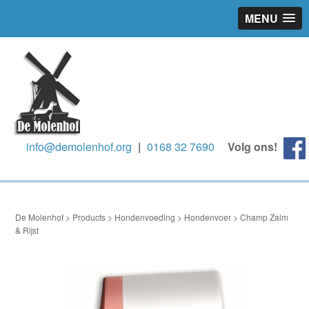
MENU
info@demolenhof.org
|
0168 32 7690
Volg ons!
De Molenhof
>
Products
>
Hondenvoeding
>
Hondenvoer
>
Champ Zalm
& Rijst